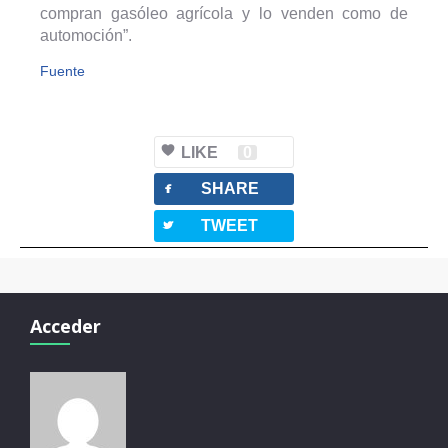
compran gasóleo agrícola y lo venden como de
automoción”.
Fuente
LIKE
0
facebook
SHARE
twitterbird
TWEET
Acceder