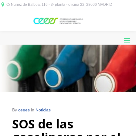
C/ Núñez de Balboa, 116 - 3ª planta - oficina 22, 28006 MADRID



By
ceees
in
Noticias
SOS de las