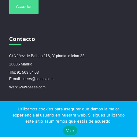
Contacto
C/ Núñez de Balboa 116, 3ª planta, oficina 22
28006 Madrid
Tlfs: 91 563 54 03
E-mail: ceees@ceees.com
Web: www.ceees.com
Utilizamos cookies para asegurar que damos la mejor
© 2017 Ceees - Sitio web desarrollado por
espa.es
-
Aviso legal
-
Política de
experiencia al usuario en nuestra web. Si sigues utilizando
cookies
este sitio asumiremos que estás de acuerdo.



Vale