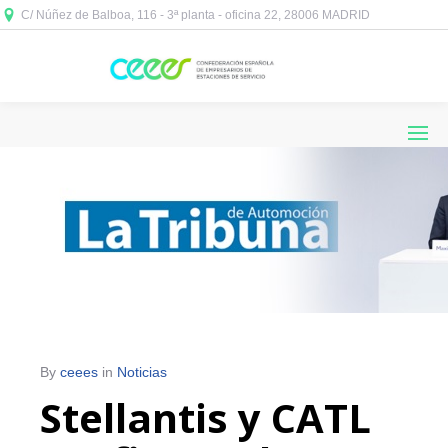
C/ Núñez de Balboa, 116 - 3ª planta - oficina 22, 28006 MADRID



By
ceees
in
Noticias
Stellantis y CATL