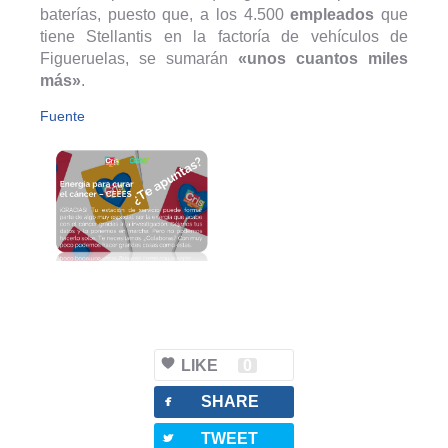
baterías, puesto que, a los 4.500
empleados
que
tiene Stellantis en la factoría de vehículos de
Figueruelas, se sumarán
«unos cuantos miles
más»
.
Fuente
LIKE
0
facebook
SHARE
twitterbird
TWEET