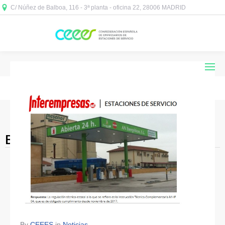
C/ Núñez de Balboa, 116 - 3ª planta - oficina 22, 28006 MADRID



Blog Archives
By
CEEES
in
Noticias