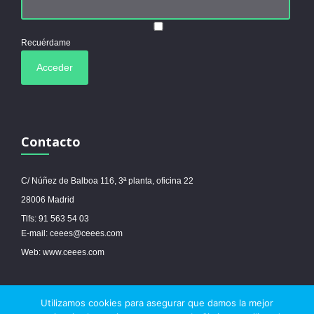
Recuérdame
Contacto
C/ Núñez de Balboa 116, 3ª planta, oficina 22
28006 Madrid
Tlfs: 91 563 54 03
E-mail: ceees@ceees.com
Web: www.ceees.com
Utilizamos cookies para asegurar que damos la mejor
© 2017 Ceees - Sitio web desarrollado por
espa.es
-
Aviso legal
-
Política de