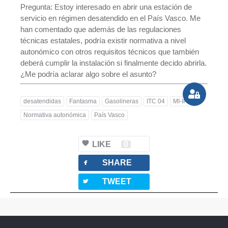
Pregunta: Estoy interesado en abrir una estación de
servicio en régimen desatendido en el País Vasco. Me
han comentado que además de las regulaciones
técnicas estatales, podría existir normativa a nivel
autonómico con otros requisitos técnicos que también
deberá cumplir la instalación si finalmente decido abrirla.
¿Me podría aclarar algo sobre el asunto?
desatendidas
Fantasma
Gasolineras
ITC 04
MI-IP 04
Normativa autonómica
País Vasco
LIKE
0
facebook
SHARE
twitterbird
TWEET