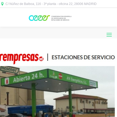
C/ Núñez de Balboa, 116 - 3ª planta - oficina 22, 28006 MADRID


