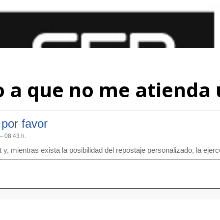
 a que no me atienda 
por favor
 08:43 h.
, mientras exista la posibilidad del repostaje personalizado, la ejerc