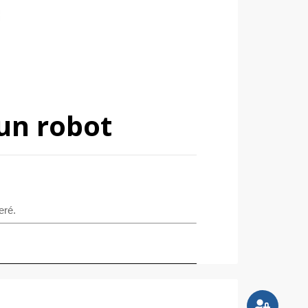
un robot
eré.