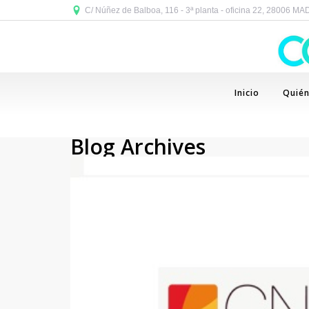
C/ Núñez de Balboa, 116 - 3ª planta - oficina 22, 28006 M
Inicio
Quié
Blog Archives