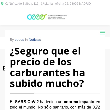
C/ Núñez de Balboa, 116 - 3ª planta - oficina 22, 28006 MADRID



By
ceees
in
Noticias
¿Seguro que el
precio de los
Blog Archives
carburantes ha
subido mucho?
El
SARS-CoV-2
ha tenido un
enorme impacto
en
todo el mundo. No sólo sanitario, con más de
3,72