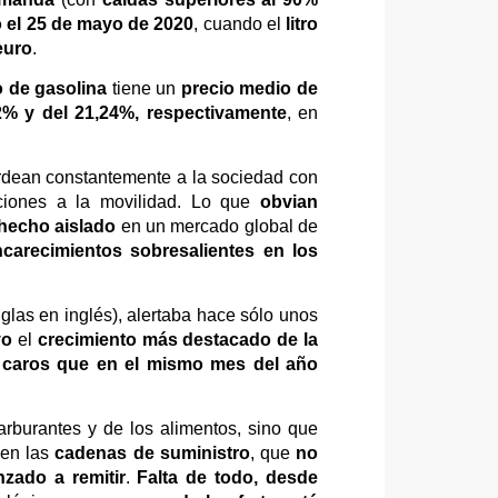
 el 25 de mayo de 2020
, cuando el
litro
euro
.
ro de gasolina
tiene un
precio medio de
2% y del 21,24%, respectivamente
, en
rdean constantemente a la sociedad con
cciones a la movilidad. Lo que
obvian
 hecho aislado
en un mercado global de
carecimientos sobresalientes en los
iglas en inglés), alertaba hace sólo unos
yo
el
crecimiento más destacado de la
 caros que en el mismo mes del año
rburantes y de los alimentos, sino que
 en las
cadenas de suministro
, que
no
zado a remitir
.
Falta de todo, desde