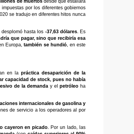
illones de muertos
desde que estallara
ad impuestas por los diferentes gobiernos
2020 se tradujo en diferentes hitos nunca
 desplomó hasta los
-37,63 dólares
. Es
dría que pagar, sino que recibiría esa
 en Europa,
también se hundió
, en este
ran en la
práctica desaparición de la
ar capacidad de stock, pues no había
resivo de la demanda
y el
petróleo
ha
zaciones internacionales de gasolina y
nes de servicio a los operadores al por
eo cayeron en picado
. Por un lado, las
emanda
(con
caídas superiores al 90%