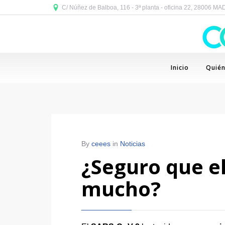
C/ Núñez de Balboa, 116 - 3ª planta - oficina 22, 28006 M
Inicio
Quié
By
ceees
in
Noticias
¿Seguro que el
mucho?