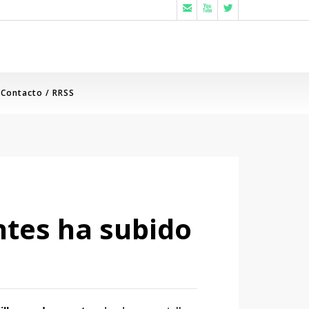



Contacto / RRSS
ntes ha subido