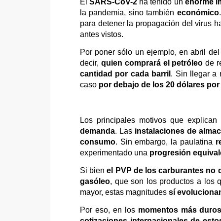
El
SARS-CoV-2
ha tenido un
enorme i
la pandemia, sino también
económico
para detener la propagación del virus 
antes vistos.
Por poner sólo un ejemplo, en abril del
decir,
quien comprará el petróleo
de r
cantidad por cada barril
. Sin llegar a
caso
por debajo de los 20 dólares por 
Los principales motivos que explica
demanda
. Las
instalaciones de alma
consumo
. Sin embargo, la paulatina
r
experimentado una
progresión equival
Si bien
el PVP de los carburantes no d
gasóleo
, que son los productos a los 
mayor, estas magnitudes
sí evolucionan
Por eso, en los
momentos más duros d
cotizaciones internacionales de est