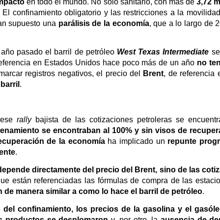
mpacto
en todo el mundo. No sólo sanitario, con más de
3,72 m
. El confinamiento obligatorio y las restricciones a la movilid
han supuesto una
parálisis de la economía
, que a lo largo de 
 año pasado el barril de petróleo
West Texas Intermediate
se
eferencia en Estados Unidos hace poco más de un año
no ten
 marcar registros negativos, el precio del
Brent
, de referencia
barril
.
n ese
rally
bajista de las cotizaciones petroleras se encuent
cenamiento se encontraban al 100% y sin visos de recuper
ecuperación de la economía
ha implicado un
repunte prog
ente
.
epende directamente del precio del Brent, sino de las coti
que están referenciadas las fórmulas de compra de las estacio
 de manera similar a como lo hace el barril de petróleo
.
el confinamiento, los precios de la gasolina y el gasól
os productos se desplomaron
y, por otro, la
ausencia de d