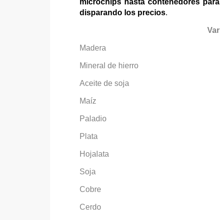
microchips hasta contenedores para
disparando los precios
.
Variaci
Madera +
Mineral de hierro
Aceite de soja
Maíz +
Paladio 
Plata +
Hojalata 
Soja +
Cobre +
Cerdo +