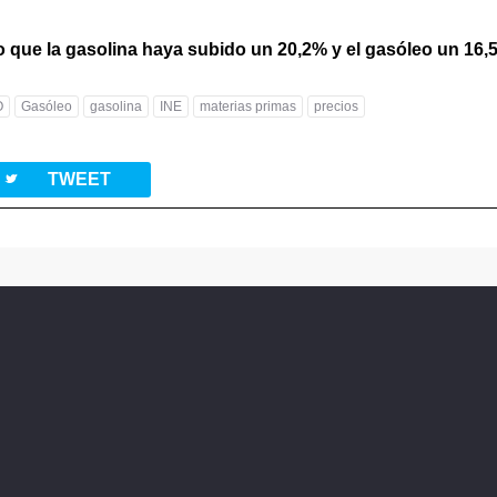
 que la gasolina haya subido un 20,2% y el gasóleo un 16,5
O
Gasóleo
gasolina
INE
materias primas
precios
twitterbird
TWEET