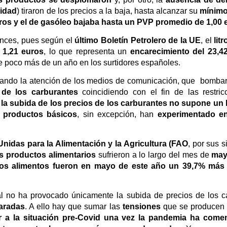
lidad
) tiraron de los precios a la baja, hasta alcanzar su
mínimo
ros y el de gasóleo bajaba hasta un PVP promedio de 1,00 
nces, pues según el
último Boletín Petrolero de la UE
, el
lit
 1,21 euros
, lo que representa un
encarecimiento del 23,4
e poco más de un año en los surtidores españoles.
pando la atención de los medios de comunicación, que bomba
o de los carburantes
coincidiendo con el fin de las restri
e
la subida de los precios de los carburantes no supone un
s productos básicos
, sin excepción, han
experimentado en
nidas para la Alimentación y la Agricultura (FAO
, por sus s
os productos alimentarios
sufrieron a lo largo del mes de
ma
los alimentos fueron en mayo de este año un 39,7% más
l no ha provocado únicamente la subida de precios de los ca
paradas
. A ello hay que sumar las
tensiones
que se producen
r a la situación pre-Covid una vez la pandemia ha comen