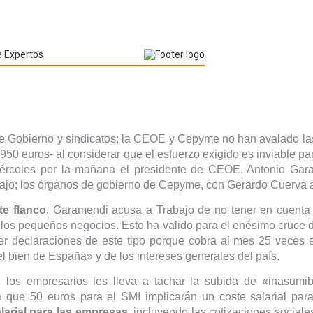
tre Gobierno y sindicatos; la CEOE y Cepyme no han avalado la
50 euros- al considerar que el esfuerzo exigido es inviable 
iércoles por la mañana el presidente de CEOE, Antonio Gara
bajo; los órganos de gobierno de Cepyme, con Gerardo Cuerva al f
te flanco
. Garamendi acusa a Trabajo de no tener en cuenta 
los pequeños negocios. Esto ha valido para el enésimo cruce d
er declaraciones de este tipo porque cobra al mes 25 veces 
l bien de España» y de los intereses generales del país.
e los empresarios les lleva a tachar la subida de «inasumi
que 50 euros para el SMI implicarán un coste salarial par
larial para las empresas
, incluyendo las cotizaciones social