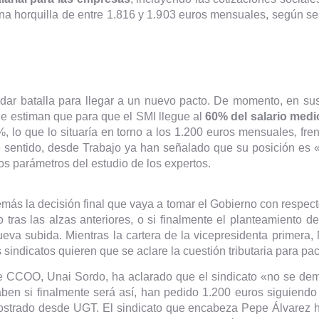
na horquilla de entre 1.816 y 1.903 euros mensuales, según sea
n dar batalla para llegar a un nuevo pacto. De momento, en su
que estiman que para que el SMI llegue al
60% del salario med
, lo que lo situaría en torno a los 1.200 euros mensuales, fre
e sentido, desde Trabajo ya han señalado que su posición es «
os parámetros del estudio de los expertos.
s la decisión final que vaya a tomar el Gobierno con respecto
o tras las alzas anteriores, o si finalmente el planteamiento 
ueva subida. Mientras la cartera de la vicepresidenta primera
s sindicatos quieren que se aclare la cuestión tributaria para pac
 de CCOO, Unai Sordo, ha aclarado que el sindicato «no se de
aben si finalmente será así, han pedido 1.200 euros siguiend
strado desde UGT. El sindicato que encabeza Pepe Álvarez h