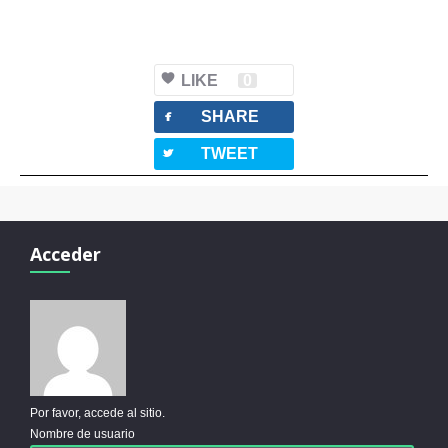
LIKE
0
facebook
SHARE
twitterbird
TWEET
Acceder
Por favor, accede al sitio.
Nombre de usuario