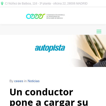
C/ Núñez de Balboa, 116 - 3ª planta - oficina 22, 28006 MADRID



By
ceees
in
Noticias
Un conductor
pone a cargar su