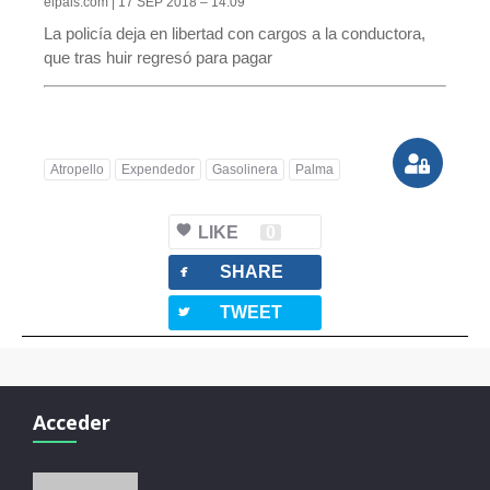
elpais.com | 17 SEP 2018 – 14:09
La policía deja en libertad con cargos a la conductora,
que tras huir regresó para pagar
Atropello
Expendedor
Gasolinera
Palma
LIKE
0
facebook
SHARE
twitterbird
TWEET
Acceder