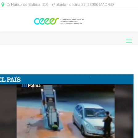
C/ Núñez de Balboa, 116 - 3ª planta - oficina 22, 28006 MADRID


