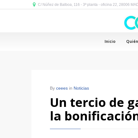
C/ Núñez de Balboa, 116 - 3ª planta - oficina 22, 28006 M
Inicio
Quié
By
ceees
in
Noticias
Un tercio de g
la bonificació