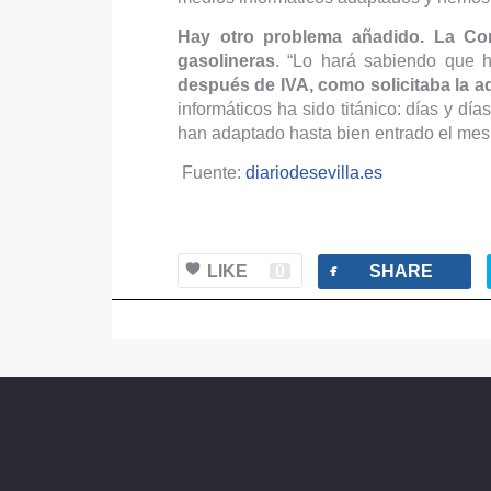
Hay otro problema añadido. La Com
gasolineras
. “Lo hará sabiendo que
después de IVA, como solicitaba la a
informáticos ha sido titánico: días y d
han adaptado hasta bien entrado el mes 
Fuente:
diariodesevilla.es
facebook
LIKE
0
SHARE