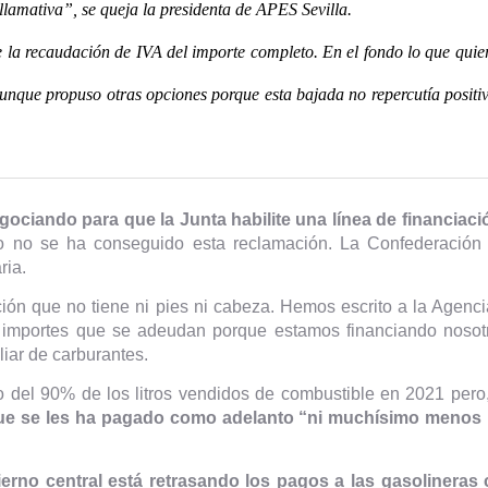
lamativa”, se queja la presidenta de APES Sevilla.
 la recaudación de IVA del importe completo. En el fondo lo que quier
unque propuso otras opciones porque esta bajada no repercutía posit
egociando para que la Junta habilite una línea de financia
no se ha conseguido esta reclamación. La Confederación 
ria.
ón que no tiene ni pies ni cabeza. Hemos escrito a la Agenci
 importes que se adeudan porque estamos financiando nosot
iar de carburantes.
to del 90% de los litros vendidos de combustible en 2021 pe
que se les ha pagado como adelanto “ni muchísimo menos ll
erno central está retrasando los pagos a las gasolinera