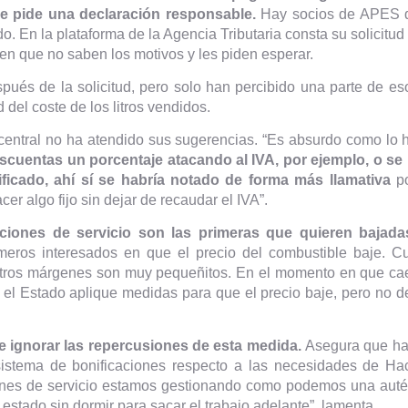
se pide una declaración responsable.
Hay socios de APES que
. En la plataforma de la Agencia Tributaria consta su solicitu
icen que no saben los motivos y les piden esperar.
ués de la solicitud, pero solo han percibido una parte de es
 del coste de los litros vendidos.
central no ha atendido sus sugerencias. “Es absurdo como lo
scuentas un porcentaje atacando al IVA, por ejemplo, o s
icado, ahí sí se habría notado de forma más llamativa
po
er algo fijo sin dejar de recaudar el IVA”.
aciones de servicio son las primeras que quieren bajad
meros interesados en que el precio del combustible baje. 
ros márgenes son muy pequeñitos. En el momento en que caen
el Estado aplique medidas para que el precio baje, pero no de 
e ignorar las repercusiones de esta medida.
Asegura que has
 sistema de bonificaciones respecto a las necesidades de Hac
ones de servicio estamos gestionando como podemos una autén
stado sin dormir para sacar el trabajo adelante”, lamenta.