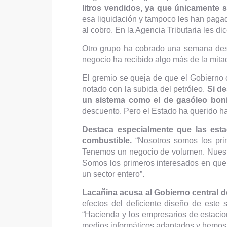
litros vendidos, ya que únicamente 
esa liquidación y tampoco les han pagado
al cobro. En la Agencia Tributaria les d
Otro grupo ha cobrado una semana desp
negocio ha recibido algo más de la mitad
El gremio se queja de que el Gobierno 
notado con la subida del petróleo.
Si de
un sistema como el de gasóleo bonif
descuento. Pero el Estado ha querido hac
Destaca especialmente que las est
combustible.
“Nosotros somos los pri
Tenemos un negocio de volumen. Nuest
Somos los primeros interesados en que 
un sector entero”.
Lacañina acusa al Gobierno central d
efectos del deficiente diseño de este
“Hacienda y los empresarios de estaci
medios informáticos adaptados y hemos e