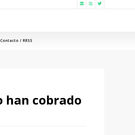



Contacto / RRSS
no han cobrado