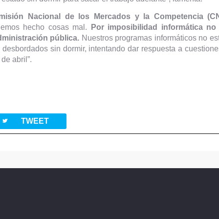
isión Nacional de los Mercados y la Competencia (CN
 hemos hecho cosas mal.
Por imposibilidad informática no
dministración pública.
Nuestros programas informáticos no est
ías desbordados sin dormir, intentando dar respuesta a cuestion
de abril”.
twitterbird
TWEET