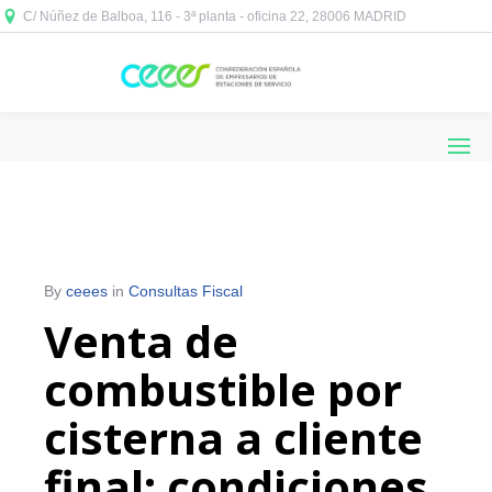
C/ Núñez de Balboa, 116 - 3ª planta - oficina 22, 28006 MADRID



By
ceees
in
Consultas Fiscal
Venta de
combustible por
cisterna a cliente
final: condiciones