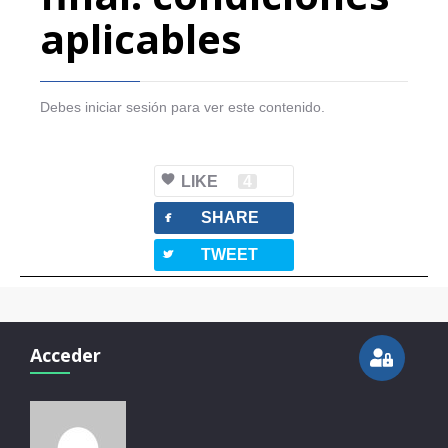
aplicables
Debes iniciar sesión para ver este contenido.
LIKE
4
facebook
SHARE
twitterbird
TWEET
Acceder