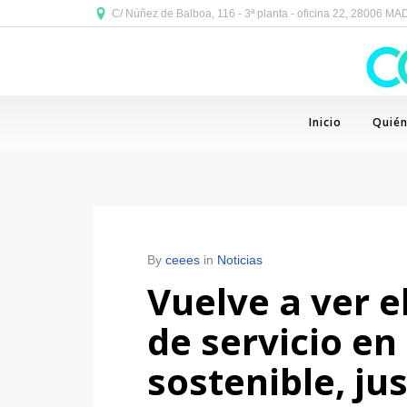
C/ Núñez de Balboa, 116 - 3ª planta - oficina 22, 28006 M
Inicio
Quié
By
ceees
in
Noticias
Vuelve a ver e
de servicio en
sostenible, jus