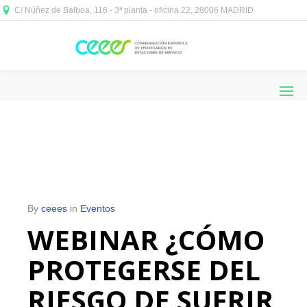
C/ Núñez de Balboa, 116 - 3ª planta - oficina 22, 28006 MADRID



By
ceees
in
Eventos
WEBINAR ¿CÓMO
PROTEGERSE DEL
RIESGO DE SUFRIR