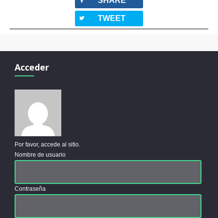
facebook
SHARE
twitterbird
TWEET
Acceder
Por favor, accede al sitio.
Nombre de usuario
Contraseña