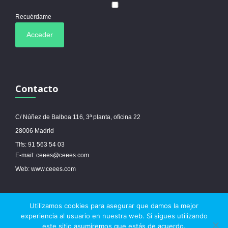
Recuérdame
Contacto
C/ Núñez de Balboa 116, 3ª planta, oficina 22
28006 Madrid
Tlfs: 91 563 54 03
E-mail: ceees@ceees.com
Web: www.ceees.com
Utilizamos cookies para asegurar que damos la mejor
© 2017 Ceees - Sitio web desarrollado por
espa.es
-
Aviso legal
-
Política de
experiencia al usuario en nuestra web. Si sigues utilizando
cookies
este sitio asumiremos que estás de acuerdo.