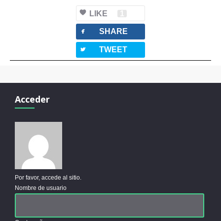
LIKE
1
facebook
SHARE
twitterbird
TWEET
Acceder
Por favor, accede al sitio.
Nombre de usuario