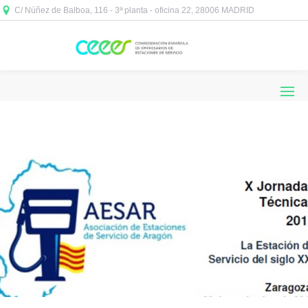
C/ Núñez de Balboa, 116 - 3ª planta - oficina 22, 28006 MADRID


