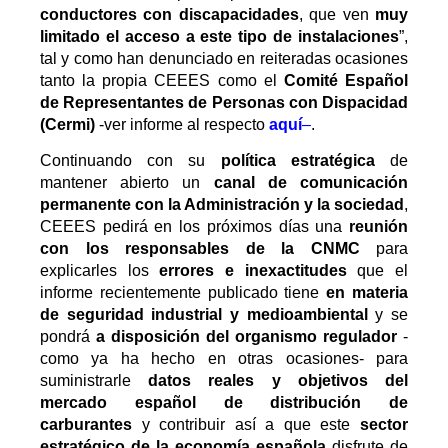
conductores con discapacidades
, que ven
muy
limitado el acceso a este tipo de instalaciones
”,
tal y como han denunciado en reiteradas ocasiones
tanto la propia CEEES como el
Comité Español
de Representantes de Personas con Dispacidad
(Cermi)
-ver informe al respecto
aquí
–
.
Continuando con su
política estratégica
de
mantener abierto un
canal de comunicación
permanente con la Administración y la sociedad
,
CEEES pedirá en los próximos días una
reunión
con los responsables de la CNMC
para
explicarles los
errores e inexactitudes
que el
informe recientemente publicado tiene
en materia
de seguridad industrial y medioambiental
y se
pondrá
a disposición del organismo regulador
-
como ya ha hecho en otras ocasiones- para
suministrarle
datos reales y objetivos del
mercado español de distribución de
carburantes
y contribuir así a que este
sector
estratégico de la economía española
disfrute de