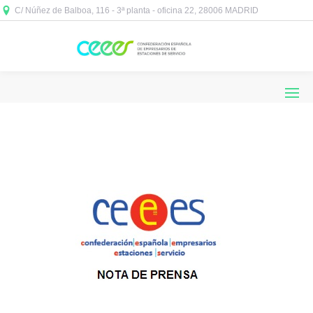
C/ Núñez de Balboa, 116 - 3ª planta - oficina 22, 28006 MADRID


