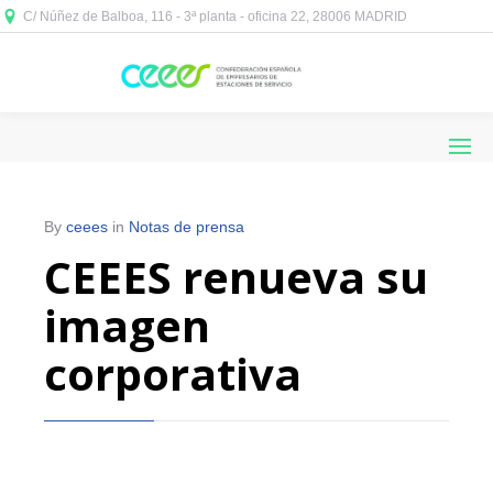
C/ Núñez de Balboa, 116 - 3ª planta - oficina 22, 28006 MADRID



By
ceees
in
Notas de prensa
CEEES renueva su
imagen
corporativa