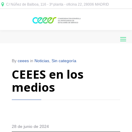
C/ Núñez de Balboa, 116 - 3ª planta - oficina 22, 28006 MADRID



By
ceees
in
Noticias
,
Sin categoría
CEEES en los
medios
28 de junio de 2024