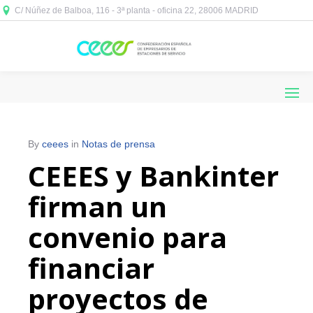
C/ Núñez de Balboa, 116 - 3ª planta - oficina 22, 28006 MADRID



By
ceees
in
Notas de prensa
CEEES y Bankinter
firman un
convenio para
financiar
proyectos de