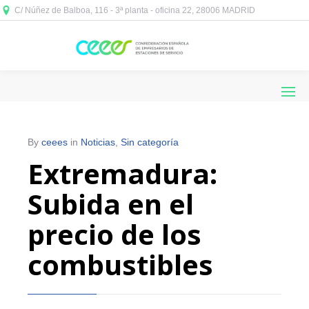
C/ Núñez de Balboa, 116 - 3ª planta - oficina 22, 28006 MADRID



By
ceees
in
Noticias
,
Sin categoría
Extremadura:
Subida en el
precio de los
combustibles