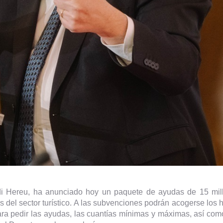
ordi Hereu, ha anunciado hoy un paquete de ayudas de 15 mil
s del sector turístico. A las subvenciones podrán acogerse los h
ara pedir las ayudas, las cuantías mínimas y máximas, así com