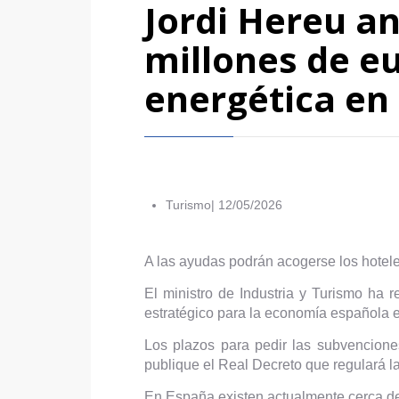
Jordi Hereu a
millones de eu
energética en 
Turismo|
12/05/2026
A las ayudas podrán acogerse los hoteles
El ministro de Industria y Turismo ha r
estratégico para la economía española e
Los plazos para pedir las subvencione
publique el Real Decreto que regulará l
En España existen actualmente cerca de