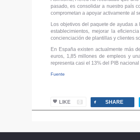
pasado, es consolidar a nuestro país c
comprometan a apoyar activamente al se
Los objetivos del paquete de ayudas a l
establecimientos, mejorar la eficienc
concienciación de plantillas y clientes s
En España existen actualmente más de
euros, 1,85 millones de empleos y una 
representa casi el 13% del PIB nacional 
Fuente
facebook
LIKE
0
SHARE