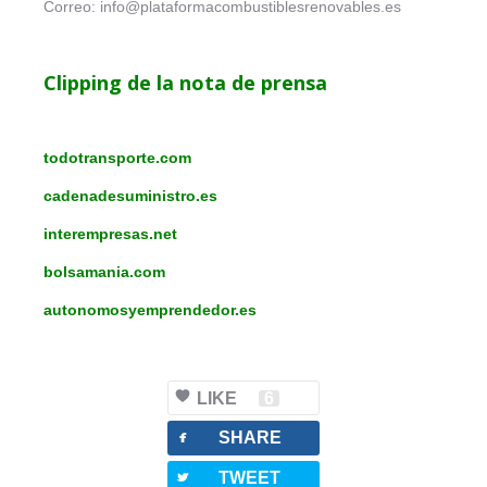
Correo: info@plataformacombustiblesrenovables.es
Clipping de la nota de prensa
todotransporte.com
cadenadesuministro.es
interempresas.net
bolsamania.com
autonomosyemprendedor.es
LIKE
6
facebook
SHARE
twitterbird
TWEET