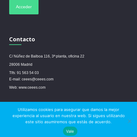
Contacto
C/ Núñez de Balboa 116, 3ª planta, oficina 22
28006 Madrid
Tlfs: 91 563 54 03
E-mail: ceees@ceees.com
Web: www.ceees.com
Utilizamos cookies para asegurar que damos la mejor
© 2017 Ceees - Sitio web desarrollado por
espa.es
-
Aviso legal
-
Política de
experiencia al usuario en nuestra web. Si sigues utilizando
cookies
este sitio asumiremos que estás de acuerdo.



Vale