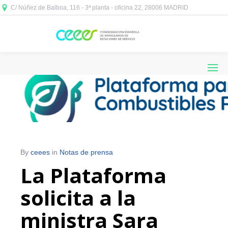
C/ Núñez de Balboa, 116 - 3ª planta - oficina 22, 28006 MADRID



By
ceees
in
Notas de prensa
La Plataforma
solicita a la
ministra Sara