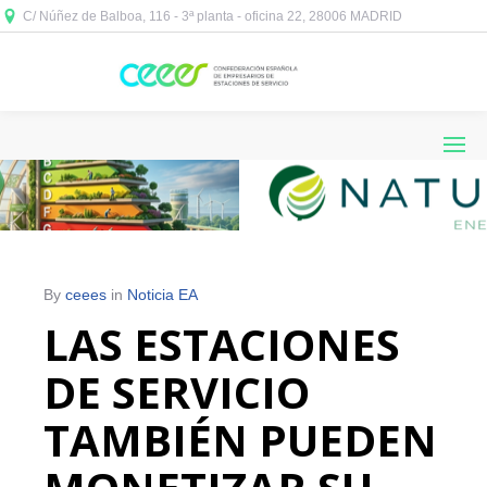
C/ Núñez de Balboa, 116 - 3ª planta - oficina 22, 28006 MADRID



By
ceees
in
Noticia EA
LAS ESTACIONES
DE SERVICIO
TAMBIÉN PUEDEN