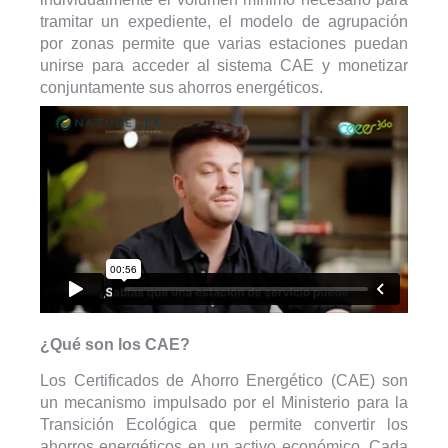
tramitar un expediente, el modelo de agrupación
por zonas permite que varias estaciones puedan
unirse para acceder al sistema CAE y monetizar
conjuntamente sus ahorros energéticos.
¿Qué son los CAE?
Los Certificados de Ahorro Energético (CAE) son
un mecanismo impulsado por el Ministerio para la
Transición Ecológica que permite convertir los
ahorros energéticos en un activo económico. Cada