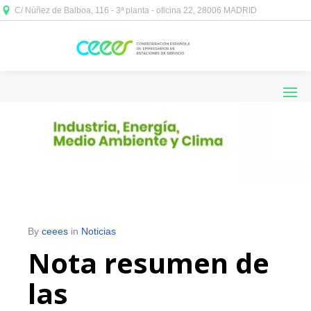
C/ Núñez de Balboa, 116 - 3ª planta - oficina 22, 28006 MADRID



By
ceees
in
Noticias
Nota resumen de
las