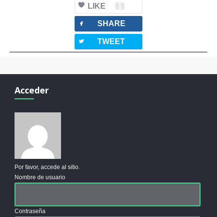
LIKE
1
facebook
SHARE
twitterbird
TWEET
Acceder
Por favor, accede al sitio.
Nombre de usuario
Contraseña