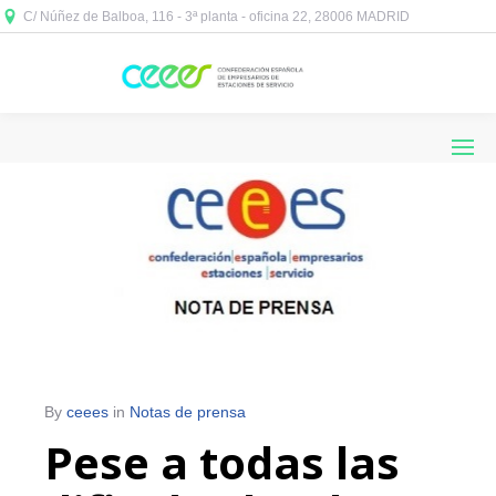
C/ Núñez de Balboa, 116 - 3ª planta - oficina 22, 28006 MADRID



By
ceees
in
Notas de prensa
Pese a todas las