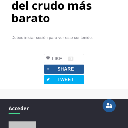
del crudo más
barato
Debes iniciar sesión para ver este contenido.
LIKE
0
facebook
SHARE
twitterbird
TWEET
Acceder