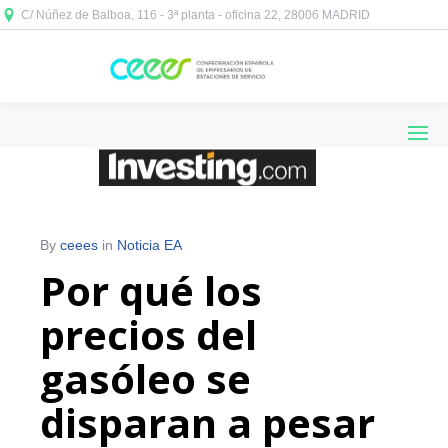
C/ Núñez de Balboa, 116 - 3ª planta - oficina 22, 28006 MADRID



By
ceees
in
Noticia EA
Por qué los
precios del
gasóleo se
disparan a pesar