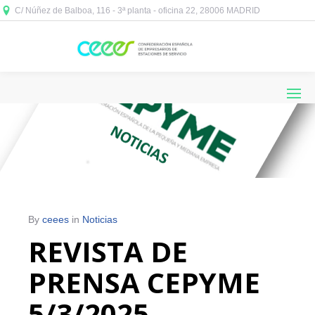
C/ Núñez de Balboa, 116 - 3ª planta - oficina 22, 28006 MADRID



By
ceees
in
Noticias
REVISTA DE
PRENSA CEPYME
5/3/2025