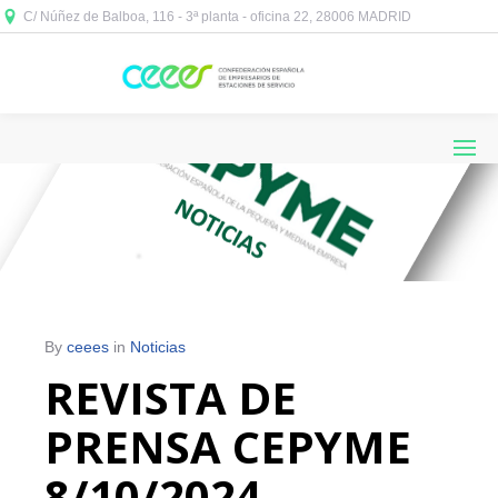
C/ Núñez de Balboa, 116 - 3ª planta - oficina 22, 28006 MADRID



By
ceees
in
Noticias
REVISTA DE
PRENSA CEPYME
8/10/2024