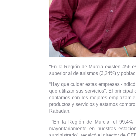
“En la Región de Murcia existen 456 e
superior al de turismos (3,24%) y pobla
“Hay que cuidar estas empresas -indicó
que utilizan sus servicios”. El princip
contamos con los mejores emplazamiento
productos y servicios y estamos compro
Rabadán.
“En la Región de Murcia, el 99,4% d
mayoritariamente en nuestras estaci
suministrarlo”, recalcó el director de C