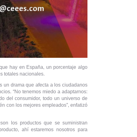
 que hay en España, un porcentaje algo
s totales nacionales.
es un drama que afecta a los ciudadanos
egocios. “No tenemos miedo a adaptarnos:
rdo del consumidor, todo un universo de
én con los mejores empleados”, enfatizó
son los productos que se suministran
roducto, ahí estaremos nosotros para