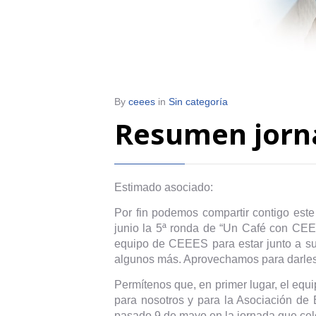
By
ceees
in
Sin categoría
Resumen jorn
Estimado asociado:
Por fin podemos compartir contigo est
junio la 5ª ronda de “Un Café con CEEE
equipo de CEEES para estar junto a su
algunos más. Aprovechamos para darles 
Permítenos que, en primer lugar, el eq
para nosotros y para la Asociación de 
pasado 9 de mayo en la jornada que ce