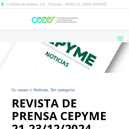
C/ Núñez de Balboa, 116 - 3ª planta - oficina 22, 28006 MADRID



By
ceees
in
Noticias
,
Sin categoría
REVISTA DE
PRENSA CEPYME
21-23/12/2024