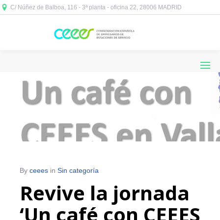
C/ Núñez de Balboa, 116 - 3ª planta - oficina 22, 28006 MADRID



By
ceees
in
Sin categoría
Revive la jornada
‘Un café con CEEES