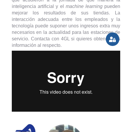
inteligencia artificial y el
machine learning
pueden
mejorar los resultados de sus tiendas. La
interacción adecuada entre los empleados y la
tecnología puede suponer unos ingresos extra muy
necesarios en la actualidad para las estaciones de
servicio. Contacta con 4GL si quieres obtener más
información al respecto.