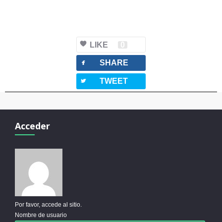
LIKE
0
facebook
SHARE
twitterbird
TWEET
Acceder
Por favor, accede al sitio.
Nombre de usuario