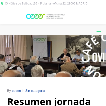
C/ Núñez de Balboa, 116 - 3ª planta - oficina 22, 28006 MADRID



By
ceees
in
Sin categoría
Resumen jornada